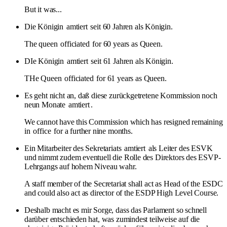
But it was...
Die Königin
amtiert
seit 60 Jahren als Königin.
The queen
officiated
for 60 years as Queen.
DIe Königin
amtiert
seit 61 Jahren als Königin.
THe Queen
officiated
for 61 years as Queen.
Es geht nicht an, daß diese zurückgetretene Kommission noch
neun Monate
amtiert
.
We cannot have this Commission which has resigned remaining
in
office
for a further nine months.
Ein Mitarbeiter des Sekretariats
amtiert
als Leiter des ESVK
und nimmt zudem eventuell die Rolle des Direktors des ESVP-
Lehrgangs auf hohem Niveau wahr.
A staff member of the Secretariat shall act as Head of the ESDC
and could also act as director of the ESDP High Level Course.
Deshalb macht es mir Sorge, dass das Parlament so schnell
darüber entschieden hat, was zumindest teilweise auf die