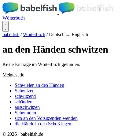
Wörterbuch
babelfish
/
Wörterbuch
/
Deutsch → Englisch
an den Händen schwitzen
Keine Einträge im Wörterbuch gefunden.
Meintest du
Schwielen an den Händen
Schwitzen
schwitzend
schänden
ausschwitzen
Schwinden
sich an den Vorsitzenden wenden
die Hände in den Schoß legen
© 2026 · babelfish.de