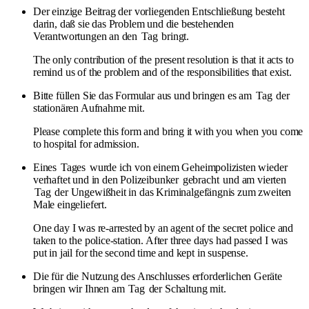
Der einzige Beitrag der vorliegenden Entschließung besteht
darin, daß sie das Problem und die bestehenden
Verantwortungen an den
Tag
bringt.
The only contribution of the present resolution is that it acts to
remind us of the problem and of the responsibilities that exist.
Bitte füllen Sie das Formular aus und bringen es am
Tag
der
stationären Aufnahme mit.
Please complete this form and bring it with you when you come
to hospital for admission.
Eines
Tages
wurde ich von einem Geheimpolizisten wieder
verhaftet und in den Polizeibunker
gebracht
und am vierten
Tag
der Ungewißheit in das Kriminalgefängnis zum zweiten
Male eingeliefert.
One day I was re-arrested by an agent of the secret police and
taken to the police-station. After three days had passed I was
put in jail for the second time and kept in suspense.
Die für die Nutzung des Anschlusses erforderlichen Geräte
bringen wir Ihnen am
Tag
der Schaltung mit.