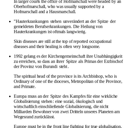
In larger courts the office of Hofmarschall were headed by an
Oberhofmarschall, who was usually supported by a
Hofmarschall and a Hausmarschall.
"Hauterkrankungen
stehen
unverändert an der
Spitze
der
gemeldeten Berufserkrankungen. Die Heilung von
Hauterkrankungen ist oftmals langwierig.
Skin diseases are still at the top of reported occupational
diseases and their healing is often very longsome.
1992 gelang es der Kirchengemeinschaft ihre Unabhängigkeit
zu erreichen, so dass an ihrer
Spitze
als Primas der Erzbischof
der Provinz von Burundi
steht
.
The spiritual head of the province is its Archbishop, who is
Ordinary of one of the dioceses, Metropolitan of the Province,
and Primate.
Europa muss an der
Spitze
des Kampfes für eine wirkliche
Globalisierung
stehen
: eine sozial, ökologisch und
wirtschaftlich einschließende Globalisierung, die nicht
Milliarden Bewohner von zwei Dritteln unseres Planeten am
Wegesrand zurücklässt.
Europe must be in the front line fighting for true globalisation,