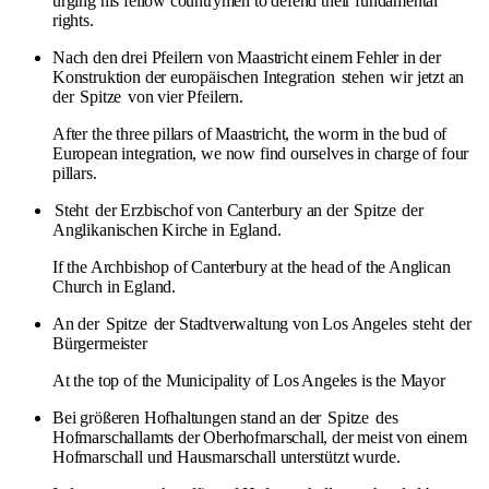
urging his fellow countrymen to defend their fundamental
rights.
Nach den drei Pfeilern von Maastricht einem Fehler in der
Konstruktion der europäischen Integration
stehen
wir jetzt an
der
Spitze
von vier Pfeilern.
After the three pillars of Maastricht, the worm in the bud of
European integration, we now find ourselves in charge of four
pillars.
Steht
der Erzbischof von Canterbury an der
Spitze
der
Anglikanischen Kirche in Egland.
If the Archbishop of Canterbury at the head of the Anglican
Church in Egland.
An der
Spitze
der Stadtverwaltung von Los Angeles
steht
der
Bürgermeister
At the top of the Municipality of Los Angeles is the Mayor
Bei größeren Hofhaltungen stand an der
Spitze
des
Hofmarschallamts der Oberhofmarschall, der meist von einem
Hofmarschall und Hausmarschall unterstützt wurde.