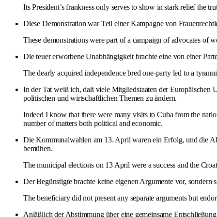
Its President’s frankness only serves to show in stark relief the 
Diese Demonstration war Teil einer Kampagne von Frauenrechtle
These demonstrations were part of a campaign of advocates of wom
Die teuer erworbene Unabhängigkeit brachte eine von einer Partei
The dearly acquired independence bred one-party led to a tyranni
In der Tat weiß ich, daß viele Mitgliedstaaten der Europäisch
politischen und wirtschaftlichen Themen zu ändern.
Indeed I know that there were many visits to Cuba from the nati
number of matters both political and economic.
Die Kommunalwahlen am 13. April waren ein Erfolg, und die Ab
bemühen.
The municipal elections on 13 April were a success and the Croati
Der Begünstigte brachte keine eigenen Argumente vor, sondern s
The beneficiary did not present any separate arguments but endo
Anläßlich der Abstimmung über eine gemeinsame Entschließung