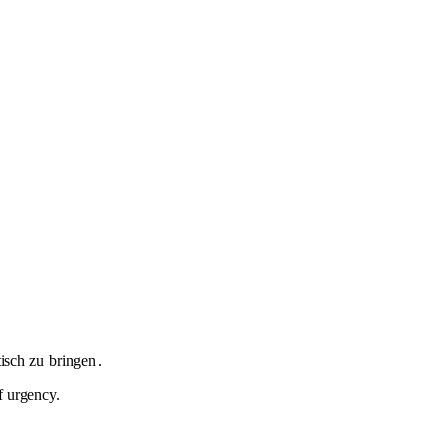
tisch zu
bringen
.
f urgency.