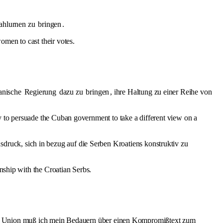
Wahlurnen zu
bringen
.
omen to cast their votes.
banische
Regierung
dazu zu
bringen
, ihre Haltung zu einer Reihe von
y to persuade the Cuban government to take a different view on a
druck, sich in bezug auf die Serben Kroatiens konstruktiv zu
onship with the Croatian Serbs.
 Union muß ich mein Bedauern über einen Kompromißtext zum