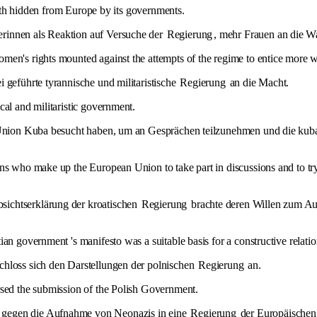
truth hidden from Europe by its governments.
rinnen als Reaktion auf Versuche der
Regierung
, mehr Frauen an die 
en's rights mounted against the attempts of the regime to entice more w
 geführte tyrannische und militaristische
Regierung
an die Macht.
cal and militaristic government.
en Union Kuba besucht haben, um an Gesprächen teilzunehmen und die ku
ons who make up the European Union to take part in discussions and to tr
sichtserklärung der kroatischen
Regierung
brachte deren Willen zum Aus
an government 's manifesto was a suitable basis for a constructive relati
chloss sich den Darstellungen der polnischen
Regierung
an.
rsed the submission of the Polish Government.
 gegen die Aufnahme von Neonazis in eine
Regierung
der Europäischen