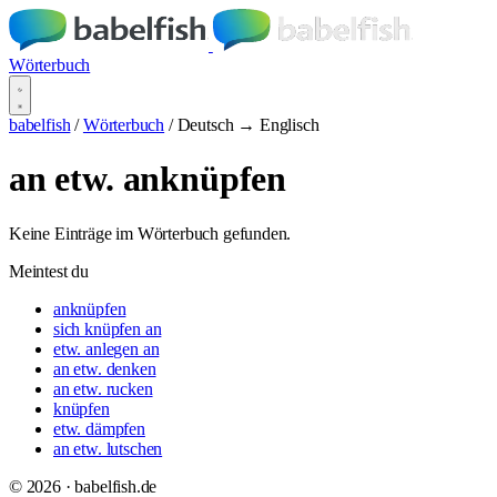
Wörterbuch
babelfish
/
Wörterbuch
/
Deutsch → Englisch
an etw. anknüpfen
Keine Einträge im Wörterbuch gefunden.
Meintest du
anknüpfen
sich knüpfen an
etw. anlegen an
an etw. denken
an etw. rucken
knüpfen
etw. dämpfen
an etw. lutschen
© 2026 · babelfish.de