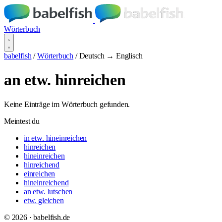
Wörterbuch
babelfish
/
Wörterbuch
/
Deutsch → Englisch
an etw. hinreichen
Keine Einträge im Wörterbuch gefunden.
Meintest du
in etw. hineinreichen
hinreichen
hineinreichen
hinreichend
einreichen
hineinreichend
an etw. lutschen
etw. gleichen
© 2026 · babelfish.de