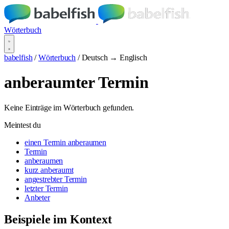
Wörterbuch
babelfish
/
Wörterbuch
/
Deutsch → Englisch
anberaumter Termin
Keine Einträge im Wörterbuch gefunden.
Meintest du
einen Termin anberaumen
Termin
anberaumen
kurz anberaumt
angestrebter Termin
letzter Termin
Anbeter
Beispiele im Kontext