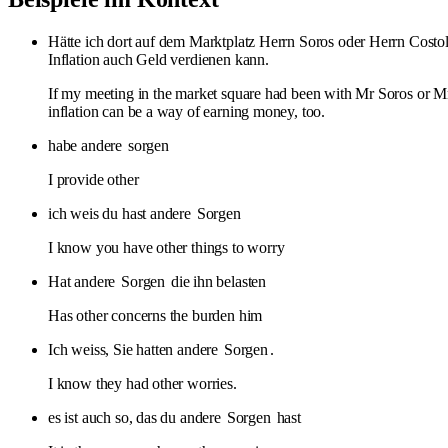
Hätte ich dort auf dem Marktplatz Herrn Soros oder Herrn Costoll
Inflation auch Geld verdienen kann.
If my meeting in the market square had been with Mr Soros or Mr
inflation can be a way of earning money, too.
habe andere
sorgen
I provide other
ich weis du hast andere
Sorgen
I know you have other things to worry
Hat andere
Sorgen
die ihn belasten
Has other concerns the burden him
Ich weiss, Sie hatten andere
Sorgen
.
I know they had other worries.
es ist auch so, das du andere
Sorgen
hast