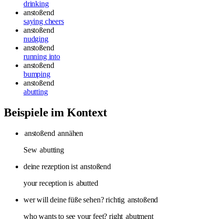
drinking
anstoßend
saying cheers
anstoßend
nudging
anstoßend
running into
anstoßend
bumping
anstoßend
abutting
Beispiele im Kontext
anstoßend
annähen
Sew
abutting
deine rezeption ist
anstoßend
your reception is
abutted
wer will deine füße sehen? richtig
anstoßend
who wants to see your feet? right
abutment