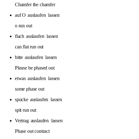
Chamfer the chamfer
auf O
auslaufen
lassen
o run out
flach
auslaufen
lassen
can flat run out
bitte
auslaufen
lassen
Please be phased out
etwas
auslaufen
lassen
some phase out
spucke
auslaufen
lassen
spit run out
Vertrag
auslaufen
lassen
Phase out contract