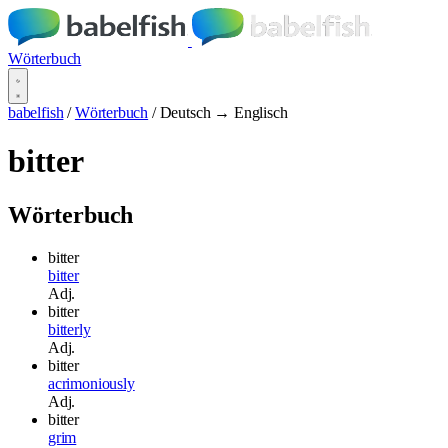
Wörterbuch
babelfish
/
Wörterbuch
/
Deutsch → Englisch
bitter
Wörterbuch
bitter
bitter
Adj.
bitter
bitterly
Adj.
bitter
acrimoniously
Adj.
bitter
grim