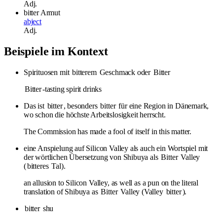
Adj.
bitter
Armut
abject
Adj.
Beispiele im Kontext
Spirituosen mit
bitterem
Geschmack oder
Bitter
Bitter
-tasting spirit drinks
Das ist
bitter
, besonders
bitter
für eine Region in Dänemark,
wo schon die höchste Arbeitslosigkeit herrscht.
The Commission has made a fool of itself in this matter.
eine Anspielung auf Silicon Valley als auch ein Wortspiel mit
der wörtlichen Übersetzung von Shibuya als
Bitter
Valley
(
bitteres
Tal).
an allusion to Silicon Valley, as well as a pun on the literal
translation of Shibuya as
Bitter
Valley (Valley
bitter
).
bitter
shu