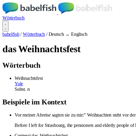
Wörterbuch
babelfish
/
Wörterbuch
/
Deutsch → Englisch
das Weihnachtsfest
Wörterbuch
Weihnachtsfest
Yule
Subst.
n
Beispiele im Kontext
Vor meiner Abreise sagten sie zu mir:" Weihnachten steht vor de
Before I left for Strasbourg, the pensioners and elderly people 
Geniesst das
Weihnachtsfest