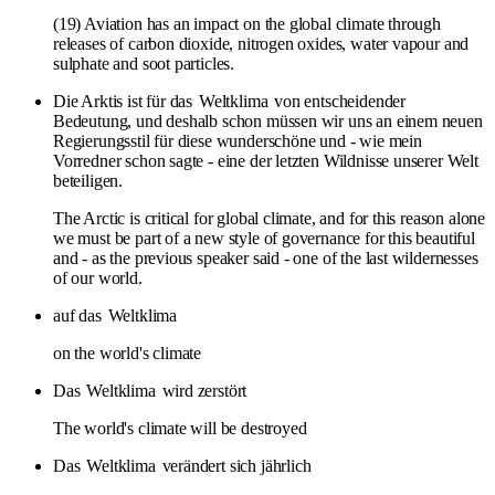
(19) Aviation has an impact on the global climate through
releases of carbon dioxide, nitrogen oxides, water vapour and
sulphate and soot particles.
Die Arktis ist für das
Weltklima
von entscheidender
Bedeutung, und deshalb schon müssen wir uns an einem neuen
Regierungsstil für diese wunderschöne und - wie mein
Vorredner schon sagte - eine der letzten Wildnisse unserer Welt
beteiligen.
The Arctic is critical for global climate, and for this reason alone
we must be part of a new style of governance for this beautiful
and - as the previous speaker said - one of the last wildernesses
of our world.
auf das
Weltklima
on the world's climate
Das
Weltklima
wird zerstört
The world's climate will be destroyed
Das
Weltklima
verändert sich jährlich