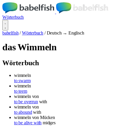
Wörterbuch
babelfish
/
Wörterbuch
/
Deutsch → Englisch
das Wimmeln
Wörterbuch
wimmeln
to swarm
wimmeln
to teem
wimmeln
von
to be overrun
with
wimmeln
von
to abound
with
wimmeln von
Mücken
to be alive with
midges