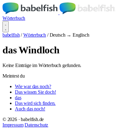
Wörterbuch
babelfish
/
Wörterbuch
/
Deutsch → Englisch
das Windloch
Keine Einträge im Wörterbuch gefunden.
Meintest du
Wie war das noch?
Das wissen Sie doch!
das
Das wird sich finden.
Auch das noch!
© 2026 · babelfish.de
Impressum
Datenschutz