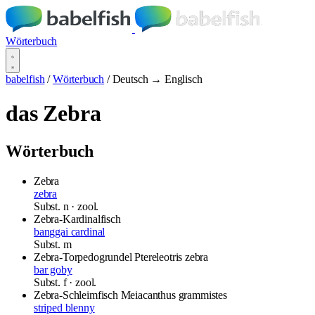
Wörterbuch
babelfish
/
Wörterbuch
/
Deutsch → Englisch
das Zebra
Wörterbuch
Zebra
zebra
Subst.
n
· zool.
Zebra-Kardinalfisch
banggai cardinal
Subst.
m
Zebra-Torpedogrundel
Ptereleotris zebra
bar goby
Subst.
f
· zool.
Zebra-Schleimfisch
Meiacanthus grammistes
striped blenny