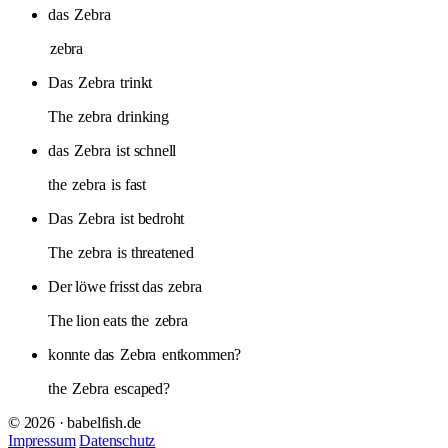
das
Zebra
zebra
Das
Zebra
trinkt
The
zebra
drinking
das
Zebra
ist schnell
the
zebra
is fast
Das
Zebra
ist bedroht
The
zebra
is threatened
Der löwe frisst das
zebra
The lion eats the
zebra
konnte das
Zebra
entkommen?
the
Zebra
escaped?
© 2026 · babelfish.de
Impressum
Datenschutz