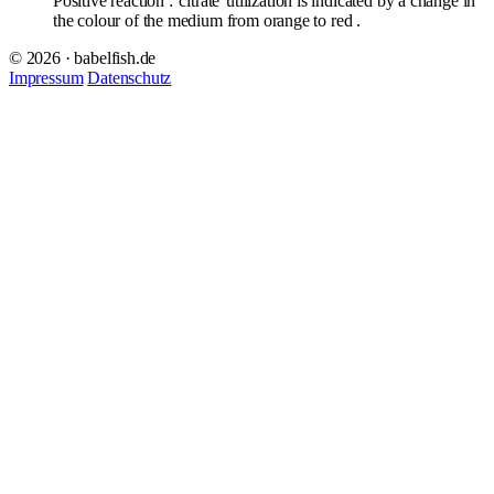
Positive reaction :
citrate
utilization is indicated by a change in
the colour of the medium from orange to red .
© 2026 · babelfish.de
Impressum
Datenschutz