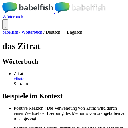
Wörterbuch
babelfish
/
Wörterbuch
/
Deutsch → Englisch
das Zitrat
Wörterbuch
Zitrat
citrate
Subst.
n
Beispiele im Kontext
Positive Reakion : Die Verwendung von
Zitrat
wird durch
einen Wechsel der Faerbung des Mediums von orangefarben zu
rot angezeigt .