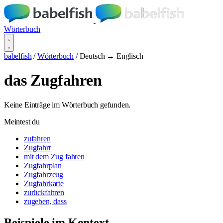
Wörterbuch
babelfish
/
Wörterbuch
/
Deutsch → Englisch
das Zugfahren
Keine Einträge im Wörterbuch gefunden.
Meintest du
zufahren
Zugfahrt
mit dem Zug fahren
Zugfahrplan
Zugfahrzeug
Zugfahrkarte
zurückfahren
zugeben, dass
Beispiele im Kontext