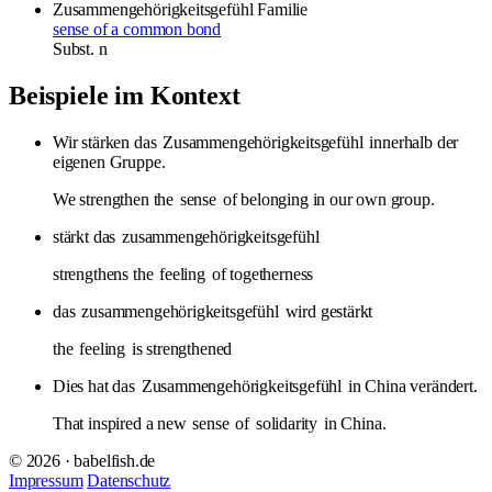
Zusammengehörigkeitsgefühl
Familie
sense of a common bond
Subst.
n
Beispiele im Kontext
Wir stärken das
Zusammengehörigkeitsgefühl
innerhalb der
eigenen Gruppe.
We strengthen the
sense
of belonging in our own group.
stärkt das
zusammengehörigkeitsgefühl
strengthens the
feeling
of togetherness
das
zusammengehörigkeitsgefühl
wird gestärkt
the
feeling
is strengthened
Dies hat das
Zusammengehörigkeitsgefühl
in China verändert.
That inspired a new
sense
of
solidarity
in China.
© 2026 · babelfish.de
Impressum
Datenschutz