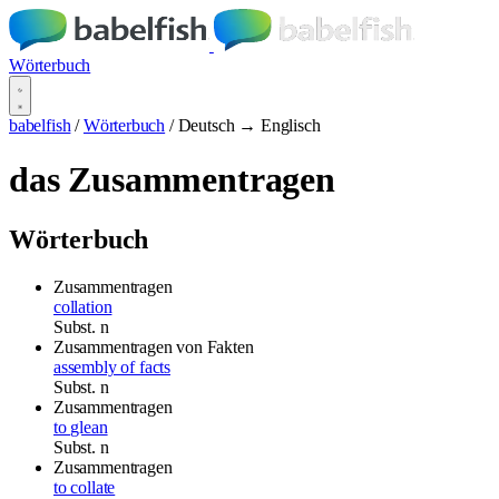
Wörterbuch
babelfish
/
Wörterbuch
/
Deutsch → Englisch
das Zusammentragen
Wörterbuch
Zusammentragen
collation
Subst.
n
Zusammentragen von Fakten
assembly of facts
Subst.
n
Zusammentragen
to glean
Subst.
n
Zusammentragen
to collate