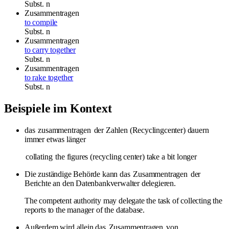
Subst.
n
Zusammentragen
to compile
Subst.
n
Zusammentragen
to carry together
Subst.
n
Zusammentragen
to rake together
Subst.
n
Beispiele im Kontext
das
zusammentragen
der Zahlen (Recyclingcenter) dauern
immer etwas länger
collating
the figures (recycling center) take a bit longer
Die zuständige Behörde kann das
Zusammentragen
der
Berichte an den Datenbankverwalter delegieren.
The competent authority may delegate the task of collecting the
reports to the manager of the database.
Außerdem wird allein das
Zusammentragen
von