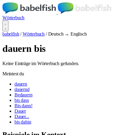
Wörterbuch
babelfish
/
Wörterbuch
/
Deutsch → Englisch
dauern bis
Keine Einträge im Wörterbuch gefunden.
Meintest du
dauern
dauernd
Bedauern
bis dass
Bis dann!
Dauer
Dauer...
bis dahin
Beispiele im Kontext