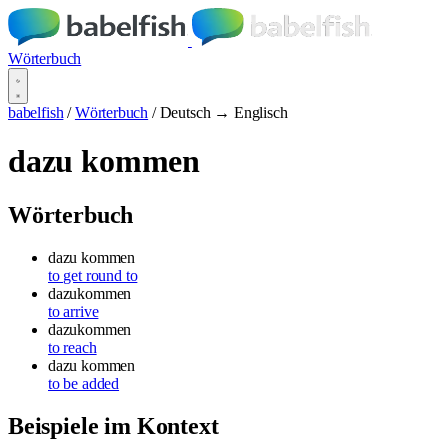
Wörterbuch
babelfish
/
Wörterbuch
/
Deutsch → Englisch
dazu kommen
Wörterbuch
dazu kommen
to get round to
dazukommen
to arrive
dazukommen
to reach
dazu kommen
to be added
Beispiele im Kontext