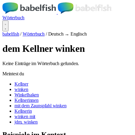
Wörterbuch
babelfish
/
Wörterbuch
/
Deutsch → Englisch
dem Kellner winken
Keine Einträge im Wörterbuch gefunden.
Meintest du
Kellner
winken
Winkelhaken
Kellnerinnen
mit dem Zaunspfahl winken
Kellnerin
winken mit
jdm. winken
Beispiele im Kontext