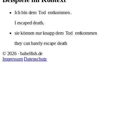
Ich bin dem
Tod
entkommen
.
I escaped death.
sie können nur knapp dem
Tod
entkommen
they can barely escape death
© 2026 · babelfish.de
Impressum
Datenschutz