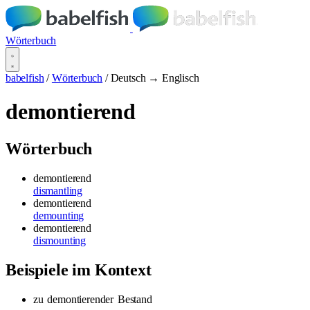
Wörterbuch
babelfish
/
Wörterbuch
/
Deutsch → Englisch
demontierend
Wörterbuch
demontierend
dismantling
demontierend
demounting
demontierend
dismounting
Beispiele im Kontext
zu
demontierender
Bestand