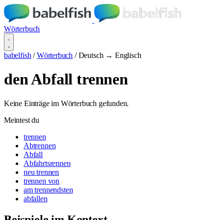
Wörterbuch
babelfish
/
Wörterbuch
/
Deutsch → Englisch
den Abfall trennen
Keine Einträge im Wörterbuch gefunden.
Meintest du
trennen
Abtrennen
Abfall
Abfahrtsrennen
neu trennen
trennen von
am trennendsten
abfallen
Beispiele im Kontext