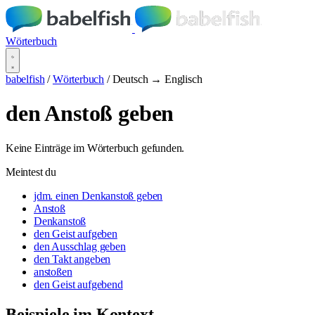
Wörterbuch
babelfish
/
Wörterbuch
/
Deutsch → Englisch
den Anstoß geben
Keine Einträge im Wörterbuch gefunden.
Meintest du
jdm. einen Denkanstoß geben
Anstoß
Denkanstoß
den Geist aufgeben
den Ausschlag geben
den Takt angeben
anstoßen
den Geist aufgebend
Beispiele im Kontext