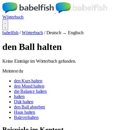
Wörterbuch
babelfish
/
Wörterbuch
/
Deutsch → Englisch
den Ball halten
Keine Einträge im Wörterbuch gefunden.
Meintest du
den Kurs halten
den Mund halten
die Balance halten
halten
Diät halten
den Ball abgeben
Haus halten
Balzverhalten
Beispiele im Kontext