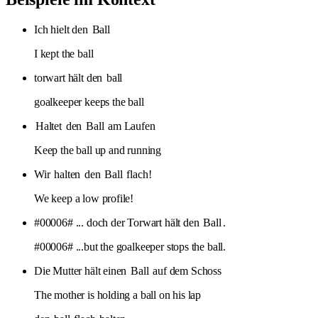
Ich hielt den
Ball
I kept the ball
torwart hält den
ball
goalkeeper keeps the ball
Haltet
den
Ball
am Laufen
Keep the ball up and running
Wir
halten
den
Ball
flach!
We keep a low profile!
#00006# ... doch der Torwart hält den
Ball
.
#00006# ...but the goalkeeper stops the ball.
Die Mutter hält einen
Ball
auf dem Schoss
The mother is holding a ball on his lap