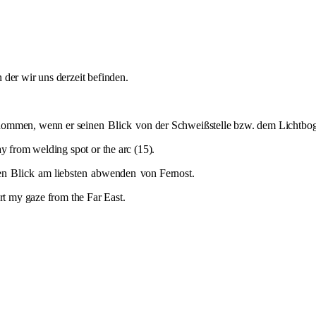
 der wir uns derzeit befinden.
nommen, wenn er seinen
Blick
von der Schweißstelle bzw. dem Lichtbog
y from welding spot or the arc (15).
nen
Blick
am liebsten
abwenden
von Fernost.
rt my gaze from the Far East.