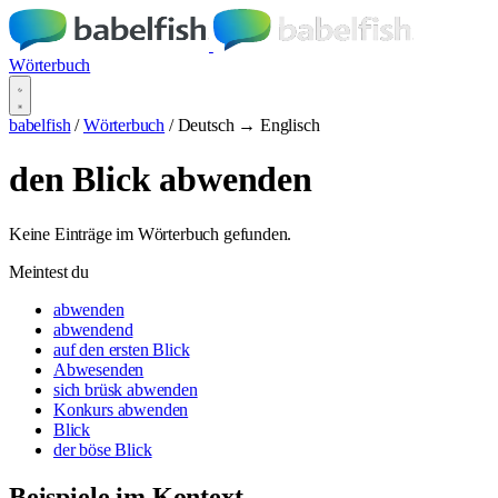
Wörterbuch
babelfish
/
Wörterbuch
/
Deutsch → Englisch
den Blick abwenden
Keine Einträge im Wörterbuch gefunden.
Meintest du
abwenden
abwendend
auf den ersten Blick
Abwesenden
sich brüsk abwenden
Konkurs abwenden
Blick
der böse Blick
Beispiele im Kontext