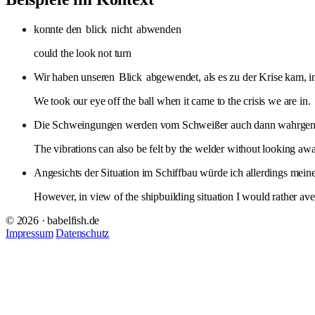
konnte den
blick
nicht
abwenden
could the look not turn
Wir haben unseren
Blick
abgewendet, als es zu der Krise kam, in
We took our eye off the ball when it came to the crisis we are in.
Die Schweingungen werden vom Schweißer auch dann wahrge
The vibrations can also be felt by the welder without looking awa
Angesichts der Situation im Schiffbau würde ich allerdings mei
However, in view of the shipbuilding situation I would rather ave
© 2026 · babelfish.de
Impressum
Datenschutz