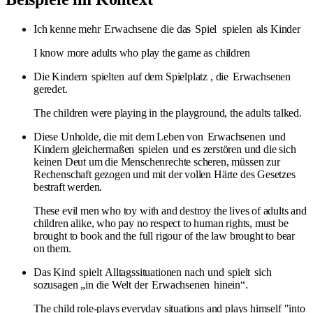
Ich kenne mehr
Erwachsene
die das
Spiel
spielen
als Kinder
I know more adults who play the game as children
Die Kindern
spielten
auf dem Spielplatz , die
Erwachsenen
geredet.
The children were playing in the playground, the adults talked.
Diese Unholde, die mit dem Leben von
Erwachsenen
und
Kindern gleichermaßen
spielen
und es zerstören und die sich
keinen Deut um die Menschenrechte scheren, müssen zur
Rechenschaft gezogen und mit der vollen Härte des Gesetzes
bestraft werden.
These evil men who toy with and destroy the lives of adults and
children alike, who pay no respect to human rights, must be
brought to book and the full rigour of the law brought to bear
on them.
Das Kind
spielt
Alltagssituationen nach und
spielt
sich
sozusagen „in die Welt der
Erwachsenen
hinein“.
The child role-plays everyday situations and plays himself "into