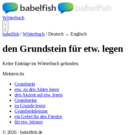
Wörterbuch
babelfish
/
Wörterbuch
/
Deutsch → Englisch
den Grundstein für etw. legen
Keine Einträge im Wörterbuch gefunden.
Meintest du
Grundstein
etw. zu den Akten legen
den Akzent auf etw. legen
Grundsteine
zu Grunde legen
Grundsteinlegung
ein Gebet für den Frieden
für etw. bürgen
© 2026 · babelfish.de