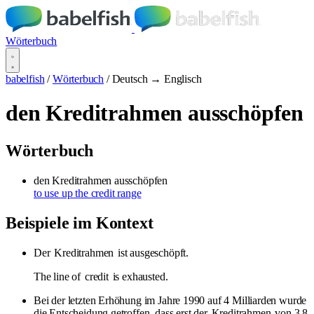
Wörterbuch
babelfish
/
Wörterbuch
/
Deutsch → Englisch
den Kreditrahmen ausschöpfen
Wörterbuch
den Kreditrahmen ausschöpfen
to use up the credit range
Beispiele im Kontext
Der
Kreditrahmen
ist ausgeschöpft.
The line of
credit
is exhausted.
Bei der letzten Erhöhung im Jahre 1990 auf 4 Milliarden wurde
die Entscheidung getroffen, dass erst der
Kreditrahmen
von 3,8