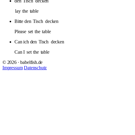
den
Tisch
decken
lay
the
table
Bitte den
Tisch
decken
Please
set
the
table
Can ich den
Tisch
decken
Can I
set
the
table
© 2026 · babelfish.de
Impressum
Datenschutz