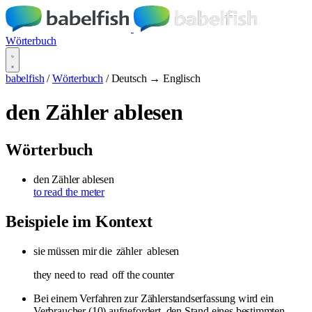
Wörterbuch
babelfish
/
Wörterbuch
/
Deutsch → Englisch
den Zähler ablesen
Wörterbuch
den Zähler ablesen
to read the meter
Beispiele im Kontext
sie müssen mir die
zähler
ablesen
they need to
read
off the counter
Bei einem Verfahren zur Zählerstandserfassung wird ein
Verbraucher (10) aufgefordert, den Stand eines bestimmten