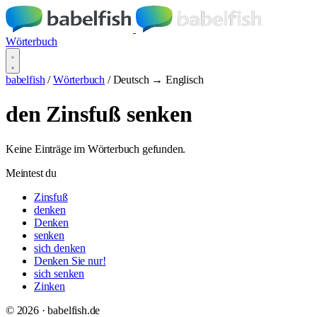
Wörterbuch
babelfish
/
Wörterbuch
/
Deutsch → Englisch
den Zinsfuß senken
Keine Einträge im Wörterbuch gefunden.
Meintest du
Zinsfuß
denken
Denken
senken
sich denken
Denken Sie nur!
sich senken
Zinken
© 2026 · babelfish.de