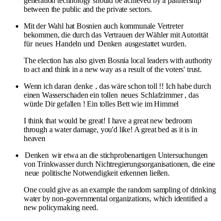
generation technology should be achieved by a partnership
between the public and the private sectors.
Mit der Wahl hat Bosnien auch kommunale Vertreter
bekommen, die durch das Vertrauen der Wähler mit Autorität
für
neues
Handeln und
Denken
ausgestattet wurden.
The election has also given Bosnia local leaders with authority
to act and think in a new way as a result of the voters' trust.
Wenn ich daran
denke
, das wäre schon toll !! Ich habe durch
einen Wasserschaden ein tollen
neues
Schlafzimmer , das
würde Dir gefallen ! Ein tolles Bett wie im Himmel
I think that would be great! I have a great new bedroom
through a water damage, you'd like! A great bed as it is in
heaven
Denken
wir etwa an die stichprobenartigen Untersuchungen
von Trinkwasser durch Nichtregierungsorganisationen, die eine
neue
politische Notwendigkeit erkennen ließen.
One could give as an example the random sampling of drinking
water by non-governmental organizations, which identified a
new policymaking need.