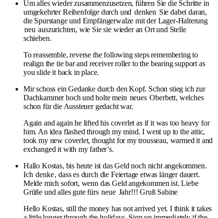
Um alles wieder zusammenzusetzen, führen Sie die Schritte in
umgekehrter Reihenfolge durch und
denken
Sie dabei daran,
die Spurstange und Empfängerwalze mit der Lager-Halterung
neu
auszurichten, wie Sie sie wieder an Ort und Stelle
schieben.
To reassemble, reverse the following steps remembering to
realign the tie bar and receiver roller to the bearing support as
you slide it back in place.
Mir schoss ein Gedanke durch den Kopf. Schon stieg ich zur
Dachkammer hoch und holte mein
neues
Oberbett, welches
schon für die Aussteuer gedacht war.
Again and again he lifted his coverlet as if it was too heavy for
him. An idea flashed through my mind. I went up to the attic,
took my new coverlet, thought for my trousseau, warmed it and
exchanged it with my father’s.
Hallo Kostas, bis heute ist das Geld noch nicht angekommen.
Ich
denke
, dass es durch die Feiertage etwas länger dauert.
Melde mich sofort, wenn das Geld angekommen ist. Liebe
Grüße und alles gute fürs
neue
Jahr!!! Gruß Sabine
Hello Kostas, still the money has not arrived yet. I think it takes
a little longer through the holidays. Sign up immediately if the