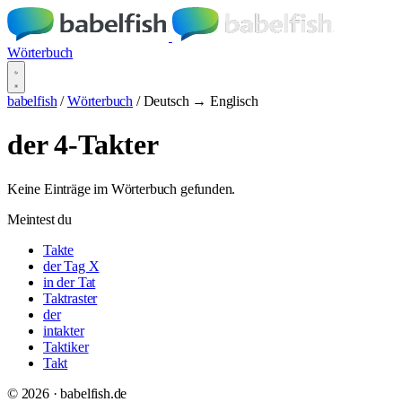
Wörterbuch
babelfish
/
Wörterbuch
/
Deutsch → Englisch
der 4-Takter
Keine Einträge im Wörterbuch gefunden.
Meintest du
Takte
der Tag X
in der Tat
Taktraster
der
intakter
Taktiker
Takt
© 2026 · babelfish.de