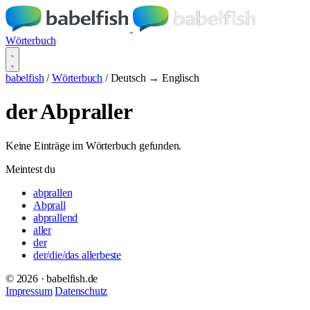
Wörterbuch
babelfish
/
Wörterbuch
/
Deutsch → Englisch
der Abpraller
Keine Einträge im Wörterbuch gefunden.
Meintest du
abprallen
Abprall
abprallend
aller
der
der/die/das allerbeste
© 2026 · babelfish.de
Impressum
Datenschutz