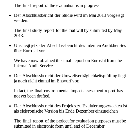
The
final
report
of the evaluation is in progress
Der
Abschlussbericht
der Studie wird im Mai 2013 vorgelegt
werden.
The
final
study
report
for the trial will by submitted by May
2013.
Uns liegt jetzt der
Abschlussbericht
des Internen Auditdienstes
über Eurostat vor.
We have now obtained the
final
report
on Eurostat from the
Internal Audit Service.
Der
Abschlussbericht
der Umweltverträglichkeitsprüfung liegt
ja noch nicht einmal im Entwurf vor.
In fact, the
final
environmental impact assessment
report
has
not yet been drafted.
Der
Abschlussbericht
des Projekts zu Evaluierungszwecken ist
als elektronische Version bis Ende Dezember einzureichen
The
final
report
of the project for evaluation purposes must be
submitted in electronic form until end of December