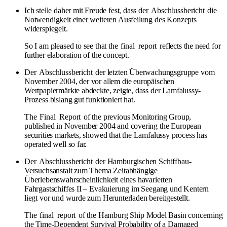
Ich stelle daher mit Freude fest, dass der
Abschlussbericht
die
Notwendigkeit einer weiteren Ausfeilung des Konzepts
widerspiegelt.
So I am pleased to see that the
final
report
reflects the need for
further elaboration of the concept.
Der
Abschlussbericht
der letzten Überwachungsgruppe vom
November 2004, der vor allem die europäischen
Wertpapiermärkte abdeckte, zeigte, dass der Lamfalussy-
Prozess bislang gut funktioniert hat.
The
Final
Report
of the previous Monitoring Group,
published in November 2004 and covering the European
securities markets, showed that the Lamfalussy process has
operated well so far.
Der
Abschlussbericht
der Hamburgischen Schiffbau-
Versuchsanstalt zum Thema Zeitabhängige
Überlebenswahrscheinlichkeit eines havarierten
Fahrgastschiffes II – Evakuierung im Seegang und Kentern
liegt vor und wurde zum Herunterladen bereitgestellt.
The
final
report
of the Hamburg Ship Model Basin concerning
the Time-Dependent Survival Probability of a Damaged