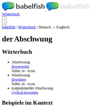
Wörterbuch
babelfish
/
Wörterbuch
/
Deutsch → Englisch
der Abschwung
Wörterbuch
Abschwung
downswing
Subst.
m
· econ.
Abschwung
downturn
Subst.
m
· econ.
konjunktureller Abschwung
cyclical downturn
Beispiele im Kontext