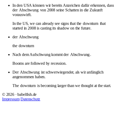
In den USA können wir bereits Anzeichen dafür erkennen, dass
der
Abschwung
von 2008 seine Schatten in die Zukunft
vorauswirft.
In the US, we can already see signs that the
downturn
that
started in 2008 is casting its shadow on the future.
der
Abschwung
the
downturn
Nach dem Aufschwung kommt der
Abschwung
.
Booms are followed by recession.
Der
Abschwung
ist schwerwiegender, als wir anfänglich
angenommen haben.
The
downturn
is becoming larger than we thought at the start.
© 2026 · babelfish.de
Impressum
Datenschutz