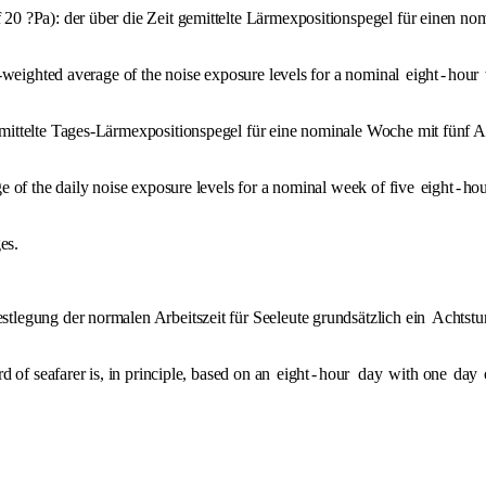
0 ?Pa): der über die Zeit gemittelte Lärmexpositionspegel für einen no
-weighted average of the noise exposure levels for a nominal
eight
-
hour
ittelte Tages-Lärmexpositionspegel für eine nominale Woche mit fünf A
 of the daily noise exposure levels for a nominal week of five
eight
-
hou
es.
legung der normalen Arbeitszeit für Seeleute grundsätzlich ein
Achtstu
rd of seafarer is, in principle, based on an
eight
-
hour
day
with one
day