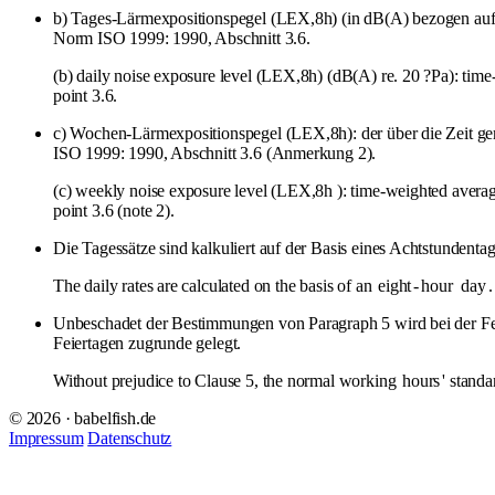
b) Tages-Lärmexpositionspegel (LEX,8h) (in dB(A) bezogen auf 2
Norm ISO 1999: 1990, Abschnitt 3.6.
(b) daily noise exposure level (LEX,8h) (dB(A) re. 20 ?Pa): time
point 3.6.
c) Wochen-Lärmexpositionspegel (LEX,8h): der über die Zeit gem
ISO 1999: 1990, Abschnitt 3.6 (Anmerkung 2).
(c) weekly noise exposure level (LEX,8h ): time-weighted average
point 3.6 (note 2).
Die Tagessätze sind kalkuliert auf der Basis eines Achtstundentag
The daily rates are calculated on the basis of an
eight
-
hour
day
.
Unbeschadet der Bestimmungen von Paragraph 5 wird bei der Fest
Feiertagen zugrunde gelegt.
Without prejudice to Clause 5, the normal working
hours
' standa
© 2026 · babelfish.de
Impressum
Datenschutz