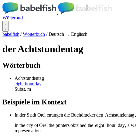
Wörterbuch
babelfish
/
Wörterbuch
/
Deutsch → Englisch
der Achtstundentag
Wörterbuch
Achtstundentag
eight hour day
Subst.
m
Beispiele im Kontext
In der Stadt Orel errangen die Buchdrucker den
Achtstundentag
In the city of Orel the printers obtained the
eight
-
hour
day
, a w
representation.