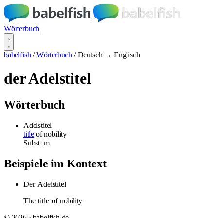
Wörterbuch
babelfish
/
Wörterbuch
/
Deutsch → Englisch
der Adelstitel
Wörterbuch
Adelstitel
title
of nobility
Subst.
m
Beispiele im Kontext
Der
Adelstitel
The
title
of nobility
© 2026 · babelfish.de