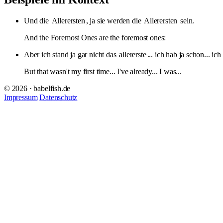
Und die
Allerersten
, ja sie werden die
Allerersten
sein.
And the Foremost Ones are the foremost ones:
Aber ich stand ja gar nicht das
allererste
... ich hab ja schon... ic
But that wasn't my first time... I've already... I was...
© 2026 · babelfish.de
Impressum
Datenschutz