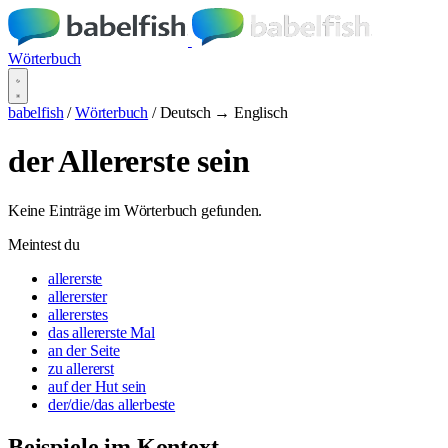
Wörterbuch
babelfish
/
Wörterbuch
/
Deutsch → Englisch
der Allererste sein
Keine Einträge im Wörterbuch gefunden.
Meintest du
allererste
allererster
allererstes
das allererste Mal
an der Seite
zu allererst
auf der Hut sein
der/die/das allerbeste
Beispiele im Kontext