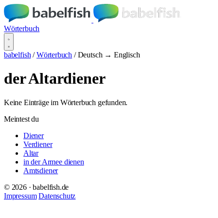
Wörterbuch
babelfish
/
Wörterbuch
/
Deutsch → Englisch
der Altardiener
Keine Einträge im Wörterbuch gefunden.
Meintest du
Diener
Verdiener
Altar
in der Armee dienen
Amtsdiener
© 2026 · babelfish.de
Impressum
Datenschutz