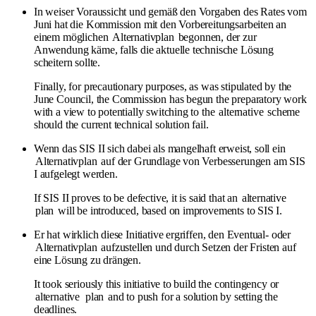
In weiser Voraussicht und gemäß den Vorgaben des Rates vom
Juni hat die Kommission mit den Vorbereitungsarbeiten an
einem möglichen
Alternativplan
begonnen, der zur
Anwendung käme, falls die aktuelle technische Lösung
scheitern sollte.
Finally, for precautionary purposes, as was stipulated by the
June Council, the Commission has begun the preparatory work
with a view to potentially switching to the
alternative
scheme
should the current technical solution fail.
Wenn das SIS II sich dabei als mangelhaft erweist, soll ein
Alternativplan
auf der Grundlage von Verbesserungen am SIS
I aufgelegt werden.
If SIS II proves to be defective, it is said that an
alternative
plan
will be introduced, based on improvements to SIS I.
Er hat wirklich diese Initiative ergriffen, den Eventual- oder
Alternativplan
aufzustellen und durch Setzen der Fristen auf
eine Lösung zu drängen.
It took seriously this initiative to build the contingency or
alternative
plan
and to push for a solution by setting the
deadlines.