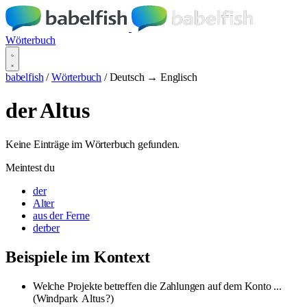
Wörterbuch
babelfish
/
Wörterbuch
/
Deutsch → Englisch
der Altus
Keine Einträge im Wörterbuch gefunden.
Meintest du
der
Alter
aus der Ferne
derber
Beispiele im Kontext
Welche Projekte betreffen die Zahlungen auf dem Konto ...
(Windpark
Altus
?)