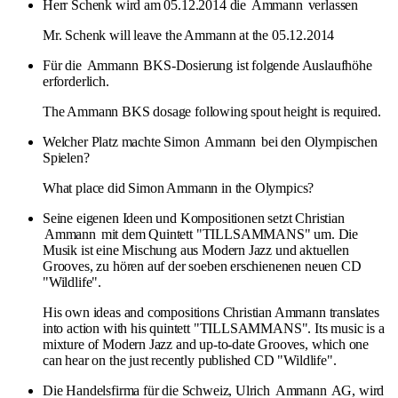
Herr Schenk wird am 05.12.2014 die
Ammann
verlassen
Mr. Schenk will leave the Ammann at the 05.12.2014
Für die
Ammann
BKS-Dosierung ist folgende Auslaufhöhe
erforderlich.
The Ammann BKS dosage following spout height is required.
Welcher Platz machte Simon
Ammann
bei den Olympischen
Spielen?
What place did Simon Ammann in the Olympics?
Seine eigenen Ideen und Kompositionen setzt Christian
Ammann
mit dem Quintett "TILLSAMMANS" um. Die
Musik ist eine Mischung aus Modern Jazz und aktuellen
Grooves, zu hören auf der soeben erschienenen neuen CD
"Wildlife".
His own ideas and compositions Christian Ammann translates
into action with his quintett "TILLSAMMANS". Its music is a
mixture of Modern Jazz and up-to-date Grooves, which one
can hear on the just recently published CD "Wildlife".
Die Handelsfirma für die Schweiz, Ulrich
Ammann
AG, wird