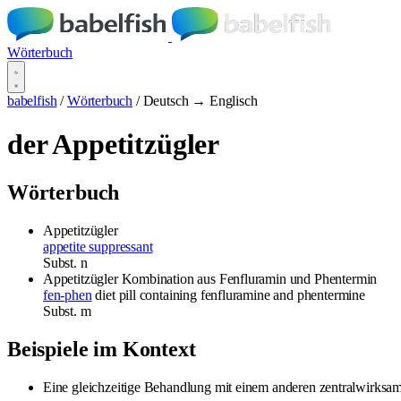
Wörterbuch
babelfish
/
Wörterbuch
/
Deutsch → Englisch
der Appetitzügler
Wörterbuch
Appetitzügler
appetite suppressant
Subst.
n
Appetitzügler
Kombination aus Fenfluramin und Phentermin
fen-phen
diet pill containing fenfluramine and phentermine
Subst.
m
Beispiele im Kontext
Eine gleichzeitige Behandlung mit einem anderen zentralwirks