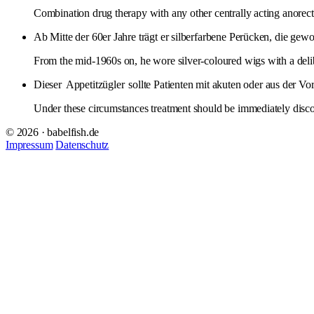
Combination drug therapy with any other centrally acting anorectic
Ab Mitte der 60er Jahre trägt er silberfarbene Perücken, die gewo
From the mid-1960s on, he wore silver-coloured wigs with a delib
Dieser
Appetitzügler
sollte Patienten mit akuten oder aus der V
Under these circumstances treatment should be immediately disconti
© 2026 · babelfish.de
Impressum
Datenschutz