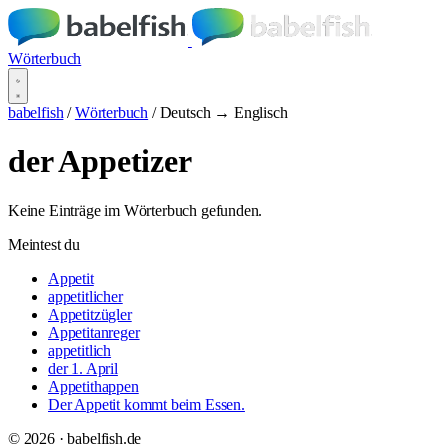
Wörterbuch
babelfish
/
Wörterbuch
/
Deutsch → Englisch
der Appetizer
Keine Einträge im Wörterbuch gefunden.
Meintest du
Appetit
appetitlicher
Appetitzügler
Appetitanreger
appetitlich
der 1. April
Appetithappen
Der Appetit kommt beim Essen.
© 2026 · babelfish.de